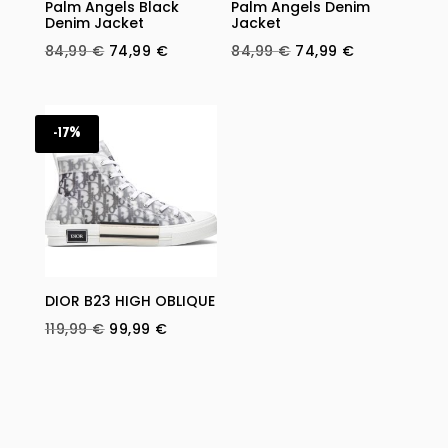
Palm Angels Black
Palm Angels Denim
Denim Jacket
Jacket
Original
Current
Original
Current
84,99
€
74,99
€
84,99
€
74,99
€
price
price
price
price
was:
is:
was:
is:
84,99 €.
74,99 €.
84,99 €.
74,99 €.
-17%
DIOR B23 HIGH OBLIQUE
Original
Current
119,99
€
99,99
€
price
price
was:
is:
119,99 €.
99,99 €.