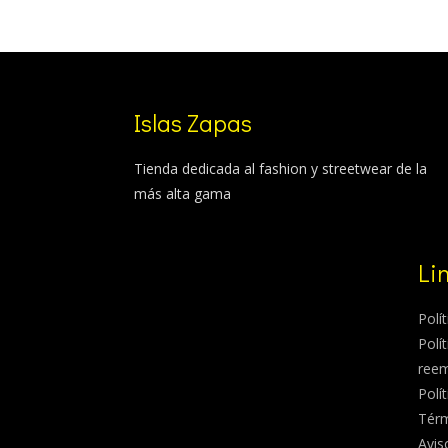
Islas Zapas
Tienda dedicada al fashion y streetwear de la
más alta gama
Li
Polí
Polí
ree
Polí
Térm
Avis