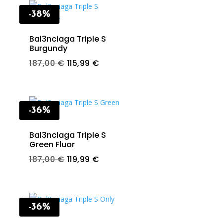
€.
-38%
Bal3nciaga Triple S
Burgundy
t
Original
Current
187,00
€
115,99
€
price
price
was:
is:
€.
187,00 €.
115,99 €.
-36%
Bal3nciaga Triple S
Green Fluor
t
Original
Current
187,00
€
119,99
€
price
price
was:
is:
.
187,00 €.
119,99 €.
-36%