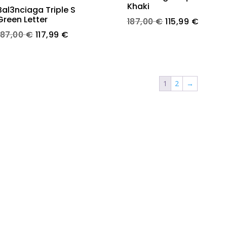
Khaki
Bal3nciaga Triple S
Green Letter
Original
Curren
187,00
€
115,99
€
Original
Current
price
price
187,00
€
117,99
€
price
price
was:
is:
was:
is:
187,00 €.
115,99 
187,00 €.
117,99 €.
1
2
→