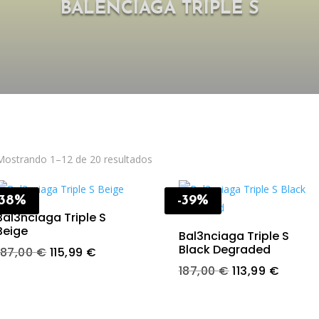
BALENCIAGA TRIPLE S
Mostrando 1–12 de 20 resultados
-38%
-39%
Bal3nciaga Triple S
Beige
Bal3nciaga Triple S
Black Degraded
Original
Current
187,00
€
115,99
€
price
price
Original
Curren
187,00
€
113,99
€
was:
is:
price
price
187,00 €.
115,99 €.
was:
is: