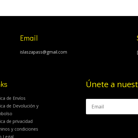
Email
islaszapass@gmail.com
Únete a nuest
nks
tica de Envíos
tica de Devolución y
mbolso
tica de privacidad
inos y condiciones
o Legal