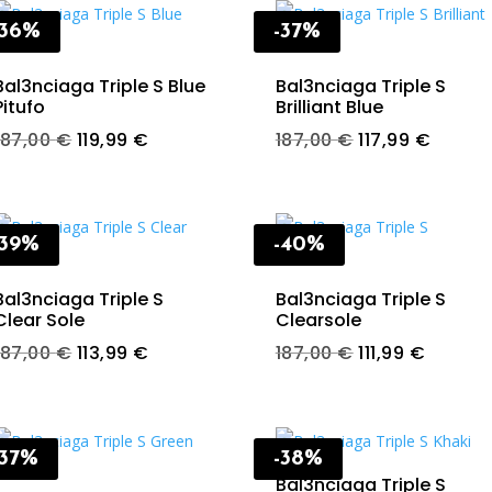
187,00 €.
113,99 
-36%
-37%
Bal3nciaga Triple S Blue
Bal3nciaga Triple S
Pitufo
Brilliant Blue
Original
Current
Original
Curren
187,00
€
119,99
€
187,00
€
117,99
€
price
price
price
price
was:
is:
was:
is:
187,00 €.
119,99 €.
187,00 €.
117,99 
-39%
-40%
Bal3nciaga Triple S
Bal3nciaga Triple S
Clear Sole
Clearsole
Original
Current
Original
Curren
187,00
€
113,99
€
187,00
€
111,99
€
price
price
price
price
was:
is:
was:
is:
187,00 €.
113,99 €.
187,00 €.
111,99 €
-37%
-38%
Bal3nciaga Triple S