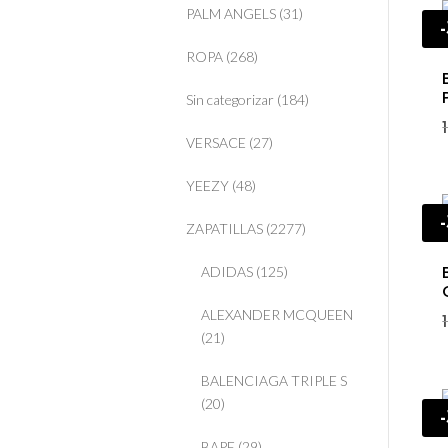
PALM ANGELS
(31)
ROPA
(268)
Sin categorizar
(184)
VERSACE
(27)
YEEZY
(48)
ZAPATILLAS
(2277)
ADIDAS
(125)
ALEXANDER MCQUEEN
(21)
BALENCIAGA TRIPLE S
(20)
BAPE
(29)