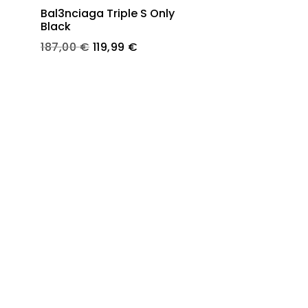
Bal3nciaga Triple S Only
Black
t
Original
Current
187,00
€
119,99
€
price
price
€.
was:
is:
187,00 €.
119,99 €.