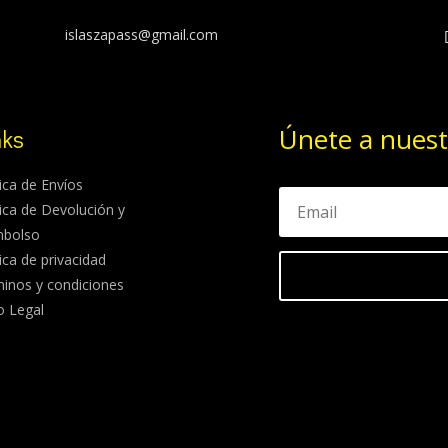
islaszapass@gmail.com
Únete a nuest
nks
tica de Envíos
tica de Devolución y
mbolso
tica de privacidad
inos y condiciones
o Legal