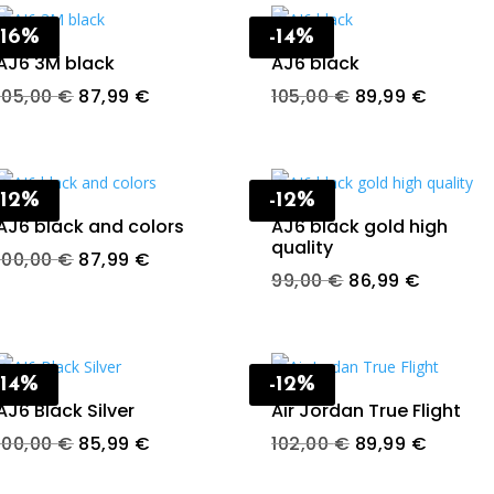
-16%
-14%
AJ6 3M black
AJ6 black
Original
Current
Original
Curren
105,00
€
87,99
€
105,00
€
89,99
€
price
price
price
price
was:
is:
was:
is:
105,00 €.
87,99 €.
105,00 €.
89,99 €
-12%
-12%
AJ6 black and colors
AJ6 black gold high
quality
Original
Current
100,00
€
87,99
€
Original
Current
99,00
€
86,99
€
price
price
price
price
was:
is:
was:
is:
100,00 €.
87,99 €.
99,00 €.
86,99 €
-14%
-12%
AJ6 Black Silver
Air Jordan True Flight
Original
Current
Original
Curren
100,00
€
85,99
€
102,00
€
89,99
€
price
price
price
price