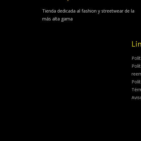
Tienda dedicada al fashion y streetwear de la
más alta gama
Li
Polí
Polí
ree
Polí
Térm
Avis