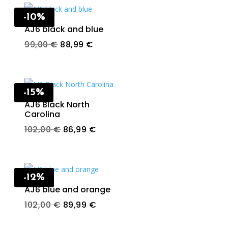
-10%
AJ6 black and blue
t
Original
Current
99,00
€
88,99
€
price
price
was:
is:
.
99,00 €.
88,99 €.
-15%
AJ6 Black North
Carolina
Original
Current
102,00
€
86,99
€
price
price
was:
is:
.
102,00 €.
86,99 €.
-12%
AJ6 blue and orange
t
Original
Current
102,00
€
89,99
€
price
price