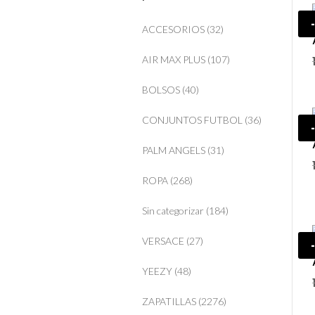
ACCESORIOS
(32)
AIR MAX PLUS
(107)
BOLSOS
(40)
CONJUNTOS FUTBOL
(36)
PALM ANGELS
(31)
ROPA
(268)
Sin categorizar
(184)
VERSACE
(27)
YEEZY
(48)
ZAPATILLAS
(2276)