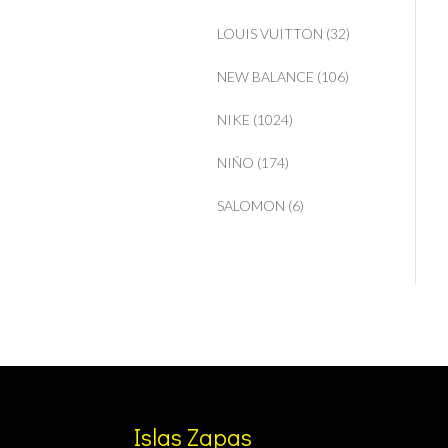
LOUIS VUITTON
(32)
NEW BALANCE
(106)
NIKE
(1024)
NIÑO
(174)
SALOMON
(6)
Islas Zapas