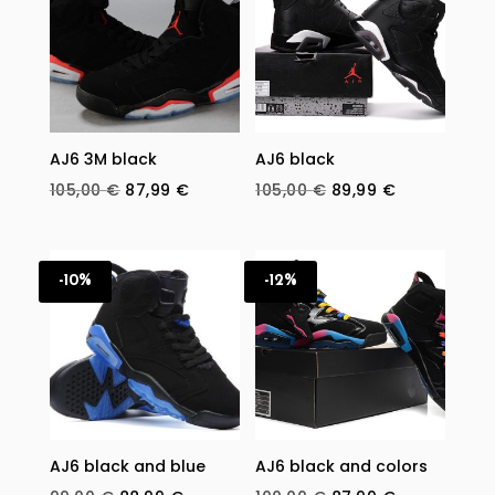
AJ6 3M black
AJ6 black
Original
Current
Original
Current
105,00
€
87,99
€
105,00
€
89,99
€
price
price
price
price
was:
is:
was:
is:
105,00 €.
87,99 €.
105,00 €.
89,99 €.
-10%
-12%
AJ6 black and blue
AJ6 black and colors