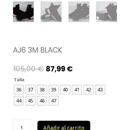
AJ6 3M BLACK
Original
Current
105,00
€
87,99
€
price
price
Talla
36
37
38
39
40
41
42
43
was:
is:
44
45
46
47
105,00 €.
87,99 €.
AJ6
Añadir al carrito
3M