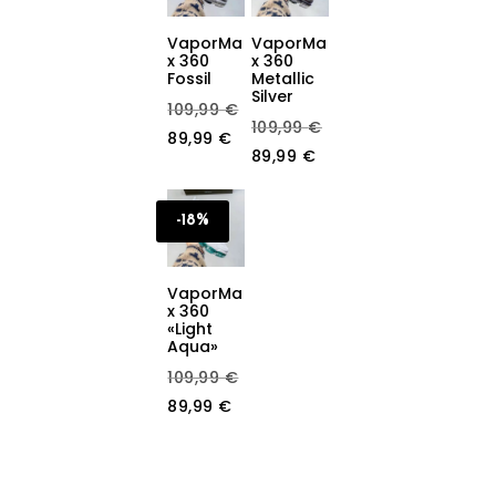
VaporMa
VaporMa
x 360
x 360
Fossil
Metallic
Silver
Original
109,99
€
Original
109,99
€
Current
price
89,99
€
Current
price
89,99
€
price
was:
price
was:
is:
109,99 €.
is:
109,99 €.
-18%
89,99 €.
89,99 €.
VaporMa
x 360
«Light
Aqua»
Original
109,99
€
Current
price
89,99
€
price
was:
is:
109,99 €.
89,99 €.