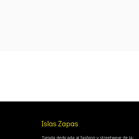
was:
is:
99,99 €.
84,99 €.
Islas Zapas
Tienda dedicada al fashion y streetwear de la