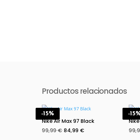
Productos relacionados
-15%
-15
Nike Air Max 97 Black
Nike
Original
Current
99,99
€
84,99
€
99,
price
price