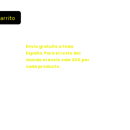
9 €.
84,99 €.
carrito
Envío gratuito a toda
España. Para el resto del
mundo el envío vale 20€ por
cada producto.