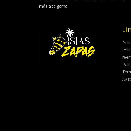
más alta gama
Li
Polí
Polí
ree
Polí
Térm
Avis