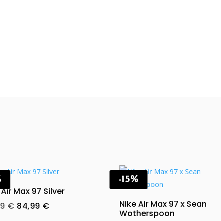
%
-15%
 Air Max 97 Silver
Nike Air Max 97 x Sean
Original
Current
99
€
84,99
€
Wotherspoon
price
price