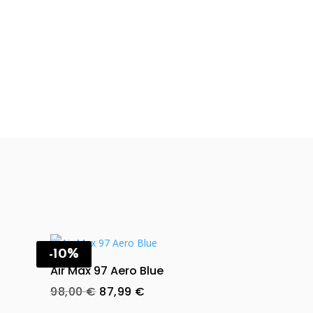
-10%
Air Max 97 Aero Blue
Original
Current
98,00
€
87,99
€
price
price