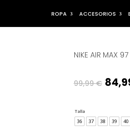
ROPA
ACCESORIOS
NIKE AIR MAX 97
Origi
84,9
99,99
€
pric
Talla
was:
36
37
38
39
40