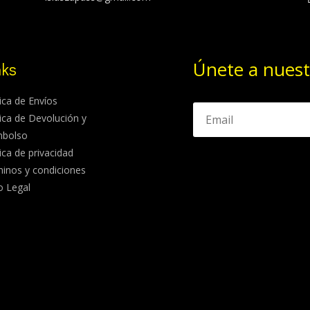
Únete a nuest
nks
tica de Envíos
tica de Devolución y
mbolso
tica de privacidad
inos y condiciones
o Legal