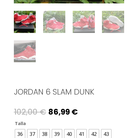
JORDAN 6 SLAM DUNK
Original
Current
102,00
€
86,99
€
price
price
Talla
36
37
38
39
40
41
42
43