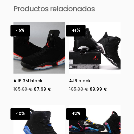
Productos relacionados
-16%
-14%
AJ6 3M black
AJ6 black
Original
Current
Original
Current
105,00
€
87,99
€
105,00
€
89,99
€
price
price
price
price
was:
is:
was:
is:
105,00 €.
87,99 €.
105,00 €.
89,99 €.
-10%
-12%