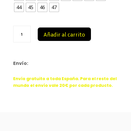
was:
is:
44
45
46
47
102,00 €.
86,99 €.
Jordan
Añadir al carrito
6
Slam
Dunk
cantidad
Envío:
Envío gratuito a toda España. Para el resto del
mundo el envío vale 20€ por cada producto.