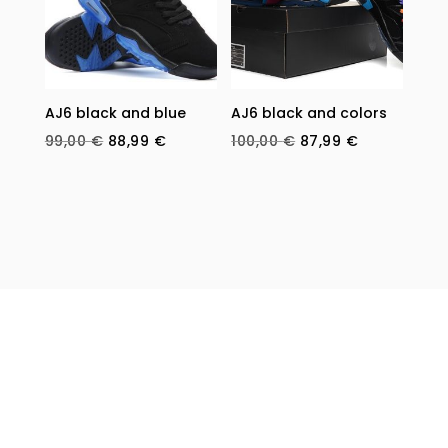
AJ6 black and blue
AJ6 black and colors
Original
Current
Original
Current
99,00
€
88,99
€
100,00
€
87,99
€
price
price
price
price
was:
is:
was:
is:
99,00 €.
88,99 €.
100,00 €.
87,99 €.