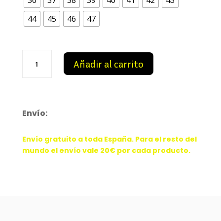
was:
is:
44
45
46
47
99,00 €.
88,99 €.
Jordan
Añadir al carrito
6
magic
red
cantidad
Envío:
Envío gratuito a toda España. Para el resto del
mundo el envío vale 20€ por cada producto.