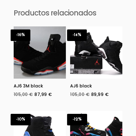
Productos relacionados
-16%
-14%
AJ6 3M black
AJ6 black
Original
Current
Original
Current
105,00
€
87,99
€
105,00
€
89,99
€
price
price
price
price
was:
is:
was:
is:
105,00 €.
87,99 €.
105,00 €.
89,99 €.
-10%
-12%