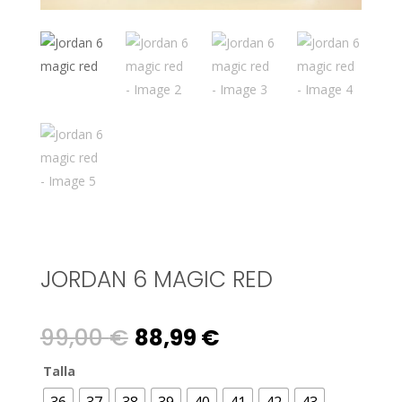
JORDAN 6 MAGIC RED
Original
Current
99,00
€
88,99
€
price
price
Talla
36
37
38
39
40
41
42
43