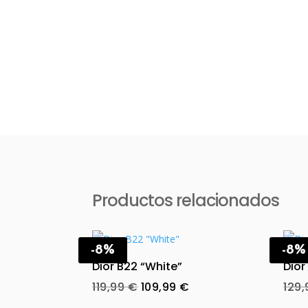
Productos relacionados
-8%
-8%
Dior B22 “White”
Dior
Original
Current
119,99
€
109,99
€
129
price
price