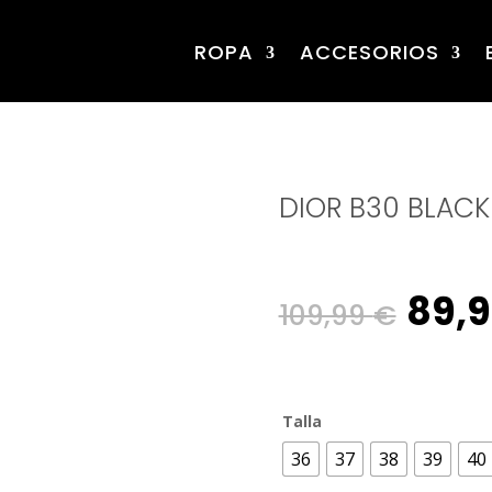
ROPA
ACCESORIOS
DIOR B30 BLACK
Orig
89,
109,99
€
pric
Talla
was
36
37
38
39
40