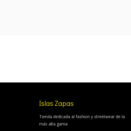
was:
is:
119,99 €.
109,99 €.
Islas Zapas
Tienda dedicada al fashion y streetwear de la
más alta gama