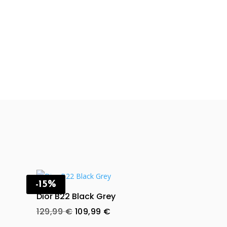
-15%
Dior B22 Black Grey
t
Original
Current
129,99
€
109,99
€
price
price