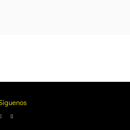
was:
is:
€.
129,99 €.
109,99 €.
Síguenos