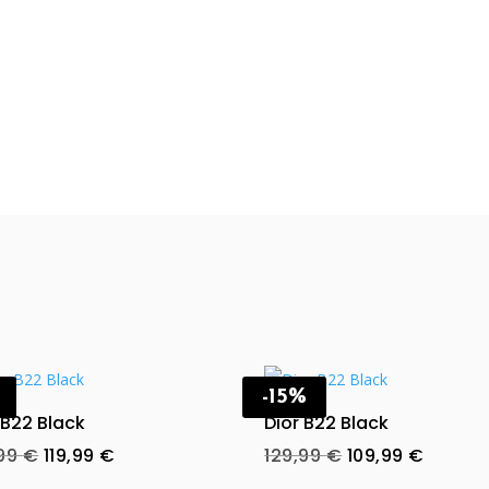
-15%
 B22 Black
Dior B22 Black
Original
Current
Original
Curren
,99
€
119,99
€
129,99
€
109,99
€
price
price
price
price