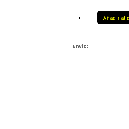
109,
Dior
Añadir al 
B30
Black
cantidad
Envío: