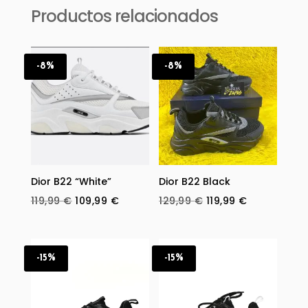
Productos relacionados
-8%
-8%
Dior B22 “White”
Dior B22 Black
Original
Current
Original
Current
119,99
€
109,99
€
129,99
€
119,99
€
price
price
price
price
was:
is:
was:
is:
119,99 €.
109,99 €.
129,99 €.
119,99 €.
-15%
-15%