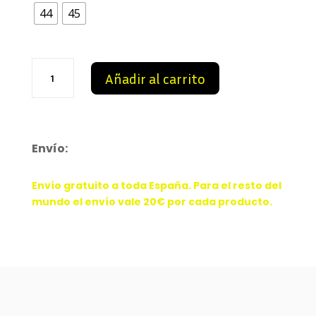
44
45
129,99 €.
109,99 €.
Dior
Añadir al carrito
B22
Black
cantidad
Envío:
Envío gratuito a toda España. Para el resto del
mundo el envío vale 20€ por cada producto.