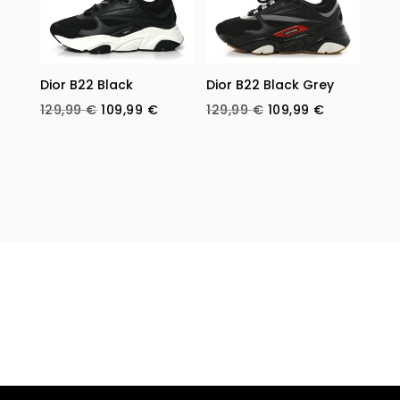
Dior B22 Black
Dior B22 Black Grey
Original
Current
Original
Current
129,99
€
109,99
€
129,99
€
109,99
€
price
price
price
price
was:
is:
was:
is:
129,99 €.
109,99 €.
129,99 €.
109,99 €.