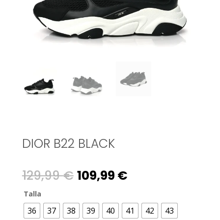
DIOR B22 BLACK
Original
Current
129,99
€
109,99
€
price
price
Talla
36
37
38
39
40
41
42
43
was:
is: