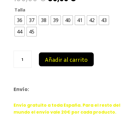
price
price
Talla
36
37
38
39
40
41
42
43
was:
is:
44
45
109,99 €.
89,99 €.
Dior
Añadir al carrito
B23
Skater
Low
Top
ERL
Envío:
Black
Cotton
Envío gratuito a toda España. Para el resto del
Canvas
mundo el envío vale 20€ por cada producto.
cantidad