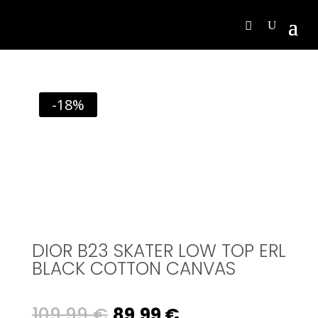
-18%
DIOR B23 SKATER LOW TOP ERL
BLACK COTTON CANVAS
Original
Current
109,99
€
89,99
€