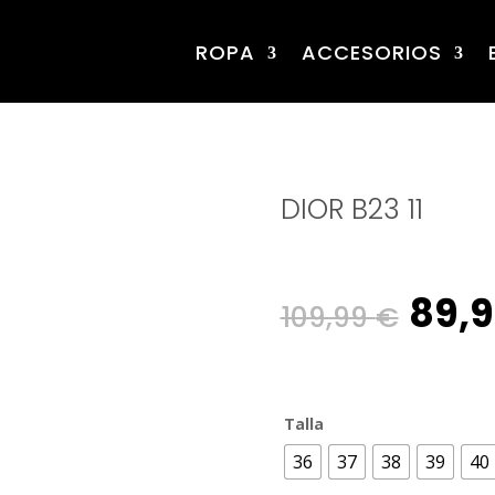
ROPA
ACCESORIOS
DIOR B23 11
Orig
89,
109,99
€
pric
Talla
was
36
37
38
39
40