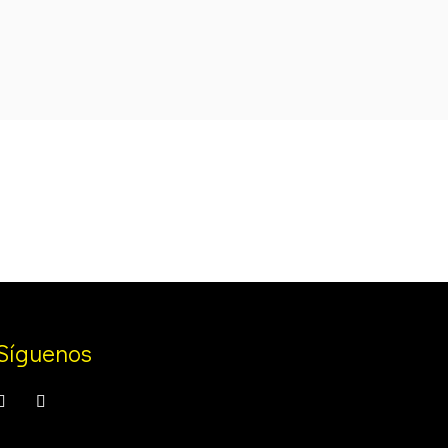
was:
is:
.
109,99 €.
89,99 €.
Síguenos