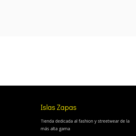
was:
is:
109,99 €.
89,99 €.
Islas Zapas
Tienda dedicada al fashion y streetwear de la
más alta gama