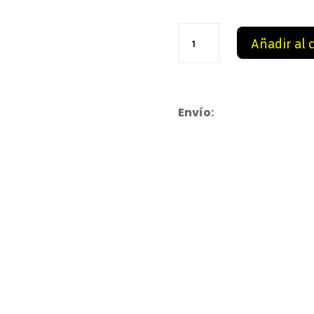
109,
Dior
Añadir al 
B23
11
cantidad
Envío: