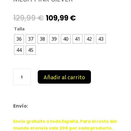
Original
Current
129,99
€
109,99
€
price
price
Talla
36
37
38
39
40
41
42
43
was:
is:
44
45
129,99 €.
109,99 €.
Dior
Añadir al carrito
B22
Pink
Technical
Mesh
Pink
Envío:
Silver
cantidad
Envío gratuito a toda España. Para el resto del
mundo el envío vale 20€ por cada producto.