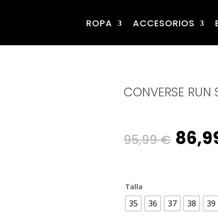
ROPA
ACCESORIOS
CONVERSE RUN S
Origi
86,9
95,99
€
price
Talla
was:
35
36
37
38
39