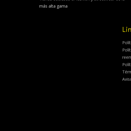
más alta gama
Li
Polí
Polí
ree
Polí
Térm
Avis