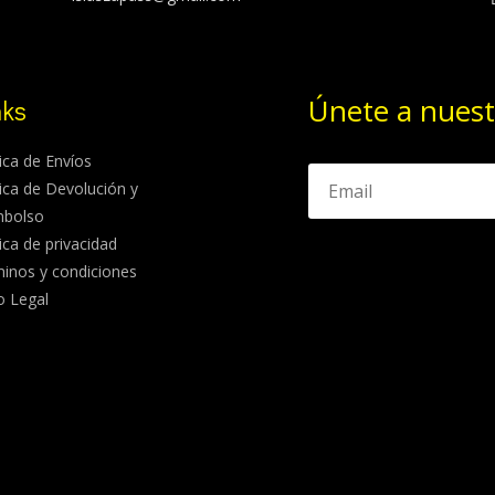
Únete a nuest
nks
tica de Envíos
tica de Devolución y
mbolso
tica de privacidad
inos y condiciones
o Legal