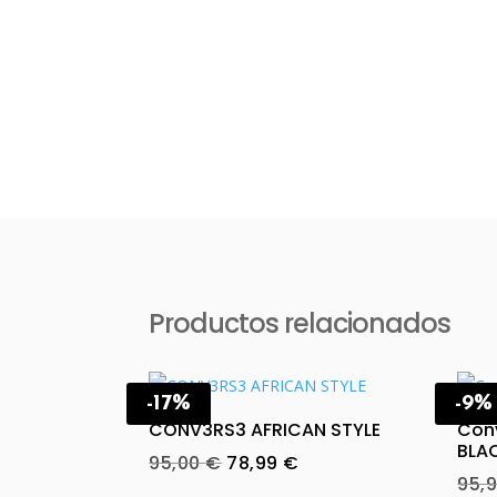
Productos relacionados
-17%
-9%
CONV3RS3 AFRICAN STYLE
Conv
BLA
Original
Current
95,00
€
78,99
€
95,
price
price