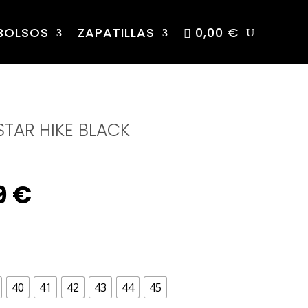
BOLSOS
ZAPATILLAS
0,00 €
TAR HIKE BLACK
nal
Current
9
€
price
is:
40
41
42
43
44
45