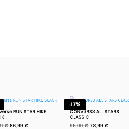
-17%
erse RUN STAR HIKE
CONV3RS3 ALL STARS
CK
CLASSIC
Original
Current
Original
Current
99
€
86,99
€
95,00
€
78,99
€