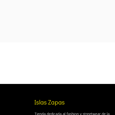
was:
is:
95,00 €.
78,99 €.
Islas Zapas
Tienda dedicada al fashion y streetwear de la