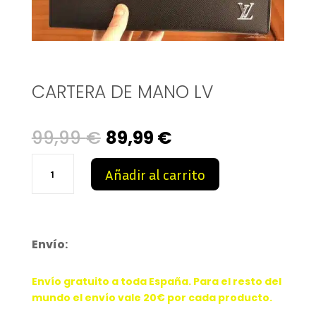
CARTERA DE MANO LV
Original
Current
99,99
€
89,99
€
Cartera
price
price
Añadir al carrito
de
mano
was:
is:
LV
cantidad
99,99 €.
89,99 €.
Envío:
Envío gratuito a toda España. Para el resto del
mundo el envío vale 20€ por cada producto.