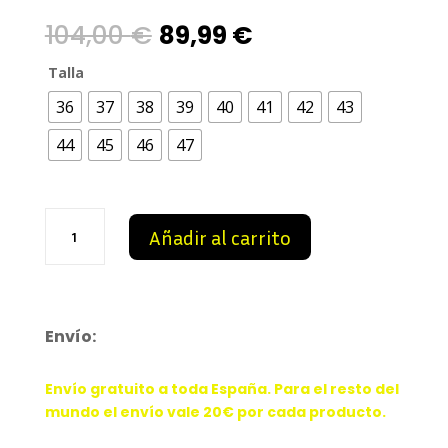
Original
Current
104,00
€
89,99
€
price
price
Talla
36
37
38
39
40
41
42
43
was:
is:
44
45
46
47
104,00 €.
89,99 €.
AJ6
Añadir al carrito
white
and
blue
infrared
cantidad
Envío:
Envío gratuito a toda España. Para el resto del
mundo el envío vale 20€ por cada producto.