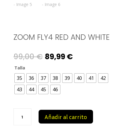
ZOOM FLY4 RED AND WHITE
Original
Current
99,00
€
89,99
€
price
price
Talla
35
36
37
38
39
40
41
42
was:
is:
43
44
45
46
99,00 €.
89,99 €.
Zoom
Añadir al carrito
Fly4
Red
And