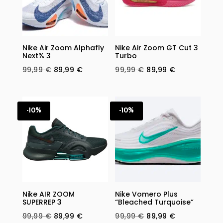
Nike Air Zoom Alphafly
Nike Air Zoom GT Cut 3
Next% 3
Turbo
Original
Current
Original
Current
99,99
€
89,99
€
99,99
€
89,99
€
price
price
price
price
was:
is:
was:
is:
99,99 €.
89,99 €.
99,99 €.
89,99 €.
-10%
-10%
Nike AIR ZOOM
Nike Vomero Plus
SUPERREP 3
“Bleached Turquoise”
Original
Current
Original
Current
99,99
€
89,99
€
99,99
€
89,99
€