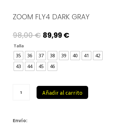
ZOOM FLY4 DARK GRAY
Original
Current
98,00
€
89,99
€
price
price
Talla
35
36
37
38
39
40
41
42
was:
is:
43
44
45
46
98,00 €.
89,99 €.
Zoom
Añadir al carrito
Fly4
Dark
Gray
cantidad
Envío: