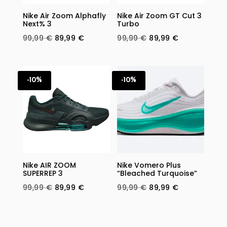
Nike Air Zoom Alphafly
Nike Air Zoom GT Cut 3
Next% 3
Turbo
Original
Current
Original
Current
99,99
€
89,99
€
99,99
€
89,99
€
price
price
price
price
was:
is:
was:
is:
99,99 €.
89,99 €.
99,99 €.
89,99 €.
-10%
-10%
Nike AIR ZOOM
Nike Vomero Plus
SUPERREP 3
“Bleached Turquoise”
Original
Current
Original
Current
99,99
€
89,99
€
99,99
€
89,99
€
price
price
price
price
was:
is:
was:
is:
99,99 €.
89,99 €.
99,99 €.
89,99 €.