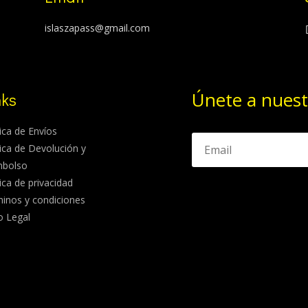
islaszapass@gmail.com
Únete a nuest
nks
tica de Envíos
tica de Devolución y
mbolso
tica de privacidad
inos y condiciones
o Legal