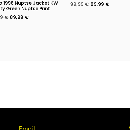
o 1996 Nuptse Jacket KW
Original
Current
99,99
€
89,99
€
ty Green Nuptse Print
price
price
Original
Current
99
€
89,99
€
was:
is:
price
price
99,99 €.
89,99 €.
was:
is:
99,99 €.
89,99 €.
Email