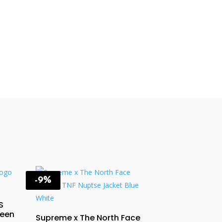
-9%
S
reen
Supreme x The North Face