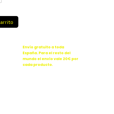
99 €.
99,99 €.
carrito
Envío gratuito a toda
España. Para el resto del
mundo el envío vale 20€ por
cada producto.