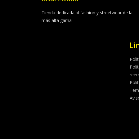
Tienda dedicada al fashion y streetwear de la
más alta gama
Li
Polí
Polí
ree
Polí
Térm
Avis