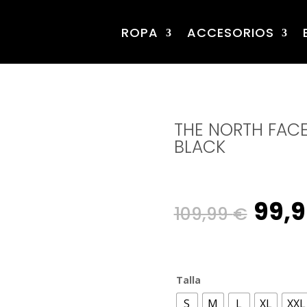
ROPA
ACCESORIOS
THE NORTH FACE
BLACK
Orig
99,
109,99
€
pric
Talla
was
S
M
L
XL
XXL