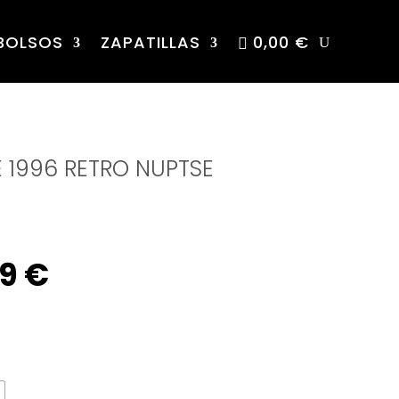
BOLSOS
ZAPATILLAS
0,00 €
 1996 RETRO NUPTSE
inal
Current
99
€
e
price
:
is: