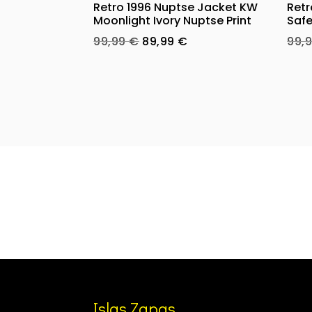
Retro 1996 Nuptse Jacket KW
Retr
Moonlight Ivory Nuptse Print
Safe
Original
Current
99,99
€
89,99
€
99,
price
price
was:
is:
99,99 €.
89,99 €.
Islas Zapas