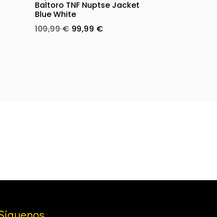
Baltoro TNF Nuptse Jacket
Blue White
Original
Current
109,99
€
99,99
€
price
price
was:
is:
109,99 €.
99,99 €.
Síguenos