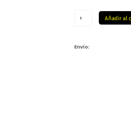
99,0
Nike
Añadir al 
Zoom
Blue
cantidad
Envío: