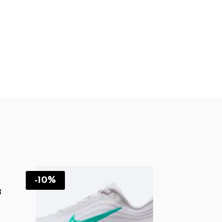
-10%
3