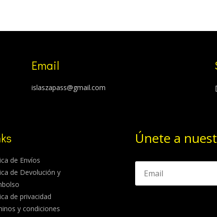
Email
islaszapass@gmail.com
Únete a nuest
nks
tica de Envíos
tica de Devolución y
mbolso
tica de privacidad
inos y condiciones