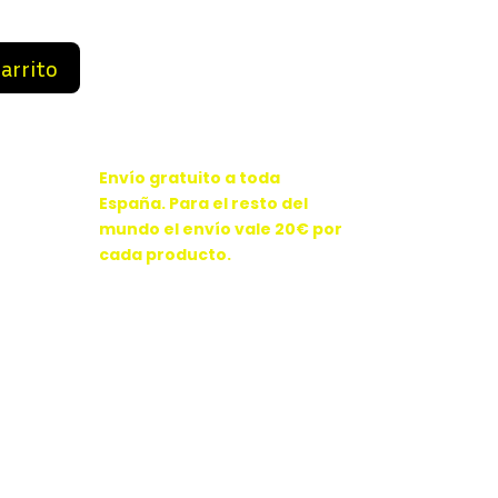
0 €.
89,99 €.
carrito
Envío gratuito a toda
España. Para el resto del
mundo el envío vale 20€ por
cada producto.