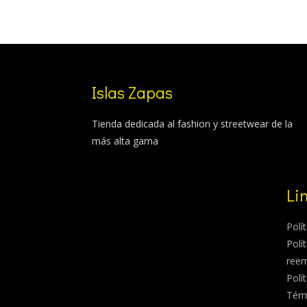
Islas Zapas
Tienda dedicada al fashion y streetwear de la
más alta gama
Li
Polí
Polí
ree
Polí
Térm