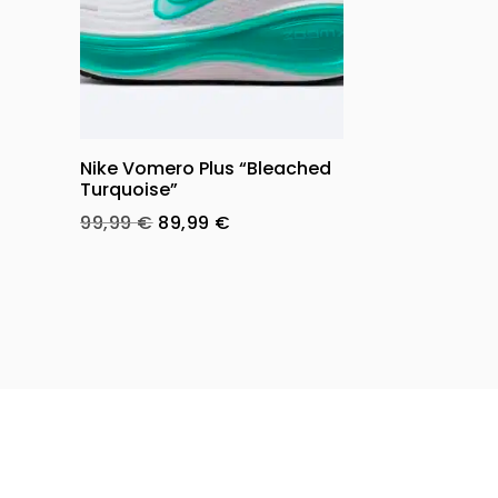
Nike Vomero Plus “Bleached
Turquoise”
Original
Current
99,99
€
89,99
€
price
price
was:
is:
99,99 €.
89,99 €.