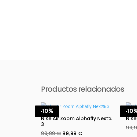
Productos relacionados
-10%
-10
Nike Air Zoom Alphafly Next%
Nike
3
99,
Original
Current
99,99
€
89,99
€