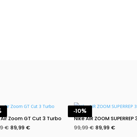
%
-10%
 Air Zoom GT Cut 3 Turbo
Nike AIR ZOOM SUPERREP 
Original
Current
Original
Current
99
€
89,99
€
99,99
€
89,99
€
price
price
price
price