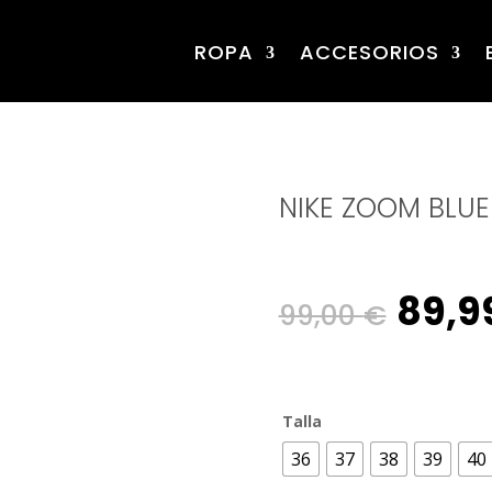
ROPA
ACCESORIOS
NIKE ZOOM BLUE
Origi
89,9
99,00
€
pric
Talla
was:
36
37
38
39
40