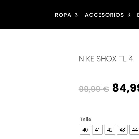
ROPA
ACCESORIOS
NIKE SHOX TL 4
Origi
84,9
99,99
€
pric
Talla
was:
40
41
42
43
44