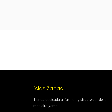
was:
is:
99,99 €.
79,99 €.
Islas Zapas
Tienda dedicada al fashion y streetwear de la
más alta gama