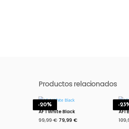
Productos relacionados
-20%
-23
AF 1 White Black
AF1 
Original
Current
99,99
€
79,99
€
109
price
price