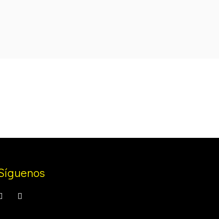
was:
is:
.
99,99 €.
89,99 €.
Síguenos