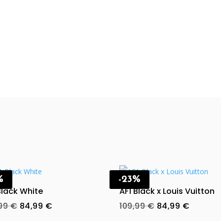
%
-23%
Black White
AF1 Black x Louis Vuitton
Original
Current
Original
Curren
,99
€
84,99
€
109,99
€
84,99
€
price
price
price
price