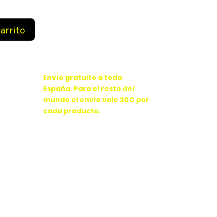
9 €.
84,99 €.
carrito
Envío gratuito a toda
España. Para el resto del
mundo el envío vale 20€ por
cada producto.