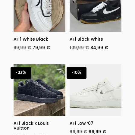
AF 1 White Black
AF1 Black White
Original
Current
Original
Current
99,99
€
79,99
€
109,99
€
84,99
€
price
price
price
price
was:
is:
was:
is:
99,99 €.
79,99 €.
109,99 €.
84,99 €.
-23%
-10%
AF1 Black x Louis
AF1 Low ’07
Vuitton
Original
Current
99,99
€
89,99
€