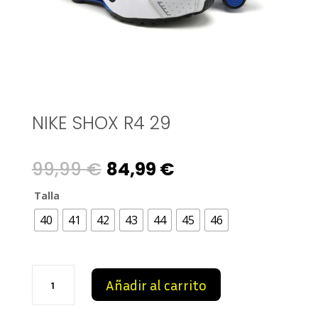
NIKE SHOX R4 29
Original
Current
99,99
€
84,99
€
price
price
Talla
40
41
42
43
44
45
46
was:
is:
99,99 €.
84,99 €.
NIKE
Añadir al carrito
SHOX
R4