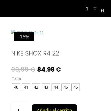
-15%
NIKE SHOX R4 22
Original
Current
99,99
€
84,99
€
price
price
Talla
40
41
42
43
44
45
46
was:
is:
99,99 €.
84,99 €.
NIKE
Añadir al carrito