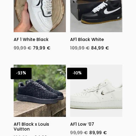
AF 1 White Black
AF1 Black White
Original
Current
Original
Current
99,99
€
79,99
€
109,99
€
84,99
€
price
price
price
price
was:
is:
was:
is:
99,99 €.
79,99 €.
109,99 €.
84,99 €.
-23%
-10%
AF1 Black x Louis
AF1 Low ’07
Vuitton
Original
Current
99,99
€
89,99
€