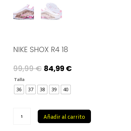
NIKE SHOX R4 18
Original
Current
99,99
€
84,99
€
price
price
Talla
36
37
38
39
40
was:
is:
99,99 €.
84,99 €.
NIKE
Añadir al carrito
SHOX
R4