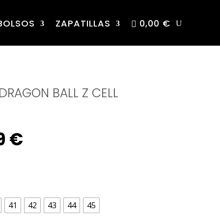
BOLSOS
ZAPATILLAS
0,00 €
DRAGON BALL Z CELL
nal
Current
9
€
e
price
is:
41
42
43
44
45