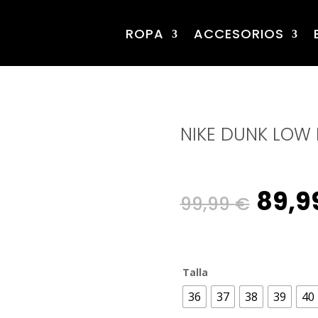
ROPA
ACCESORIOS
NIKE DUNK LOW 
Origi
89,9
99,99
€
pric
Talla
was:
36
37
38
39
40