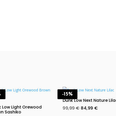
%
-15%
Dunk Low Next Nature Lil
k Low Light Orewood
Original
Current
99,99
€
84,99
€
wn Sashiko
price
price