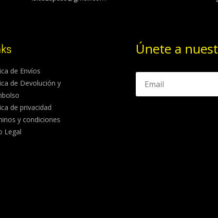
Únete a nuest
nks
tica de Envíos
tica de Devolución y
mbolso
tica de privacidad
inos y condiciones
o Legal