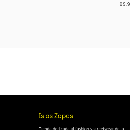
99,
was:
is:
99,99 €.
84,99 €.
Islas Zapas
Tienda dedicada al fashion y streetwear de la