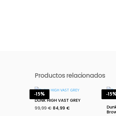
Productos relacionados
-15%
-15
DUNK HIGH VAST GREY
Dun
Original
Current
99,99
€
84,99
€
Bro
price
price