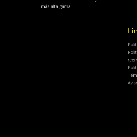
más alta gama
Li
Polí
Polí
ree
Polí
Térm
Avis