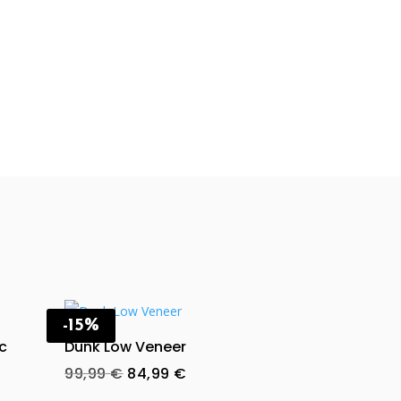
-15%
ac
Dunk Low Veneer
Original
Current
99,99
€
84,99
€
price
price