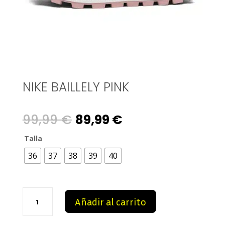
NIKE BAILLELY PINK
Original
Current
99,99
€
89,99
€
price
price
Talla
36
37
38
39
40
was:
is:
99,99 €.
89,99 €.
Nike
Añadir al carrito
Baillely
Pink