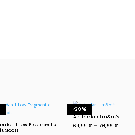
%
-22%
Air Jordan 1 m&m’s
Jordan 1 Low Fragment x
Price
69,99
€
–
76,99
€
is Scott
range: