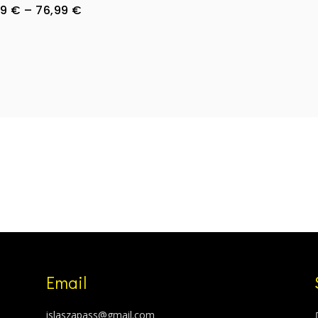
Price
99
€
–
76,99
€
69,99
range:
throu
69,99 €
76,99
through
76,99 €
Email
islaszapass@gmail.com