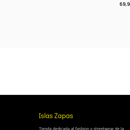
69,
was:
is:
99,99 €.
79,99 €.
Islas Zapas
Tienda dedicada al fashion y streetwear de la