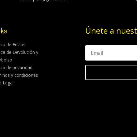
Únete a nuest
nks
tica de Envíos
tica de Devolución y
mbolso
tica de privacidad
inos y condiciones
o Legal