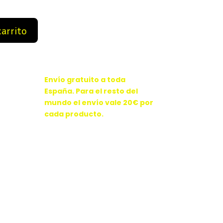
9 €.
79,99 €.
carrito
Envío gratuito a toda
España. Para el resto del
mundo el envío vale 20€ por
cada producto.