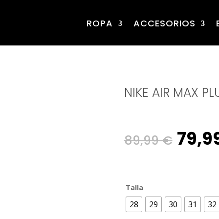
ROPA
ACCESORIOS
NIKE AIR MAX PL
Orig
79,9
89,99
€
pric
Talla
was:
28
29
30
31
32