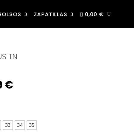
BOLSOS
ZAPATILLAS
0,00 €
US TN
inal
Current
9
€
e
price
is:
33
34
35