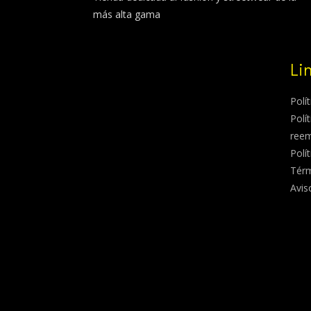
más alta gama
Li
Polí
Polí
ree
Polí
Térm
Avis