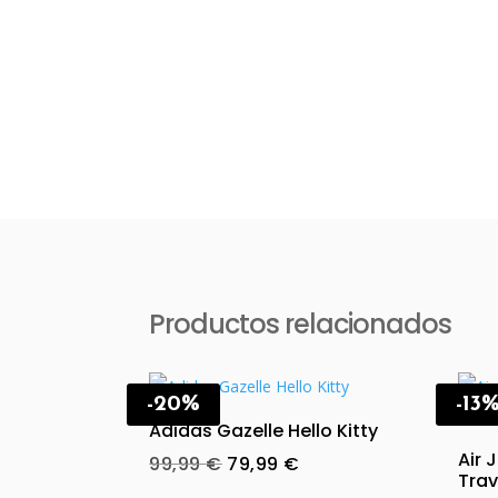
Productos relacionados
-20%
-13
Adidas Gazelle Hello Kitty
Air 
Original
Current
99,99
€
79,99
€
Trav
price
price