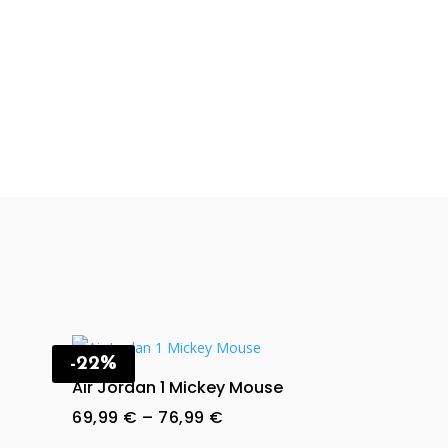
-22%
Air Jordan 1 Mickey Mouse
Price
69,99
€
–
76,99
€
range: