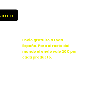
9 €.
84,99 €.
carrito
Envío gratuito a toda
España. Para el resto del
mundo el envío vale 20€ por
cada producto.