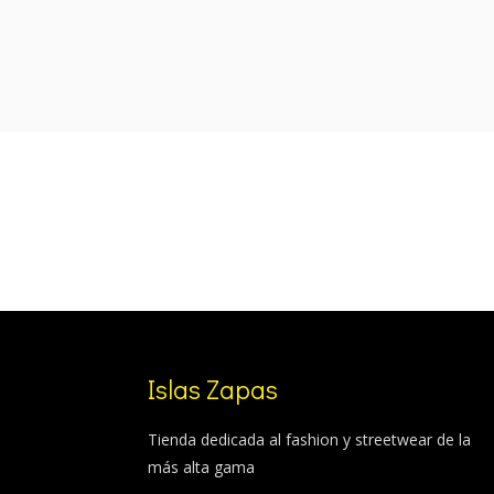
was:
is:
99,99 €.
84,99 €.
Islas Zapas
Tienda dedicada al fashion y streetwear de la
más alta gama