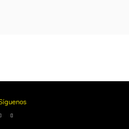
was:
is:
.
99,99 €.
84,99 €.
Síguenos