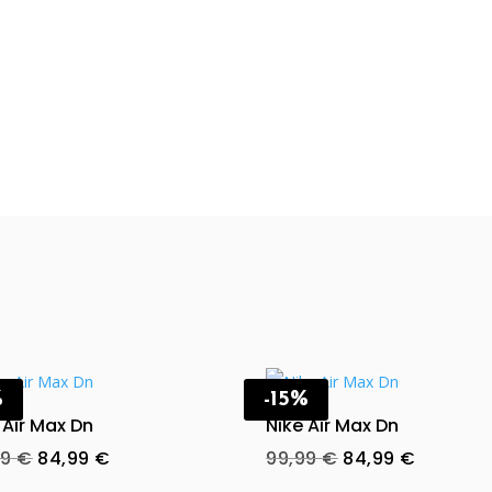
%
-15%
 Air Max Dn
Nike Air Max Dn
Original
Current
Original
Current
99
€
84,99
€
99,99
€
84,99
€
price
price
price
price