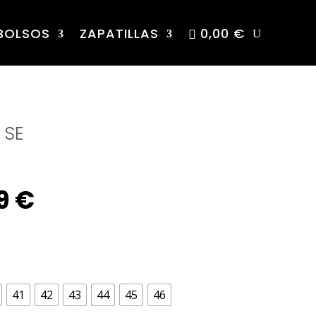
BOLSOS
ZAPATILLAS
0,00 €
 SE
nal
Current
9
€
e
price
is:
41
42
43
44
45
46