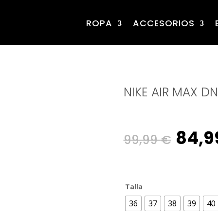
ROPA
ACCESORIOS
NIKE AIR MAX DN
Origi
84,9
99,99
€
pric
Talla
was:
36
37
38
39
40