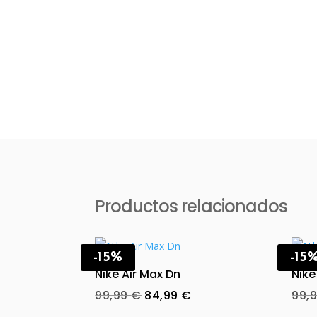
Productos relacionados
-15%
-15
Nike Air Max Dn
Nike
Original
Current
99,99
€
84,99
€
99,
price
price