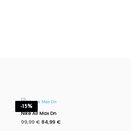
-15%
Nike Air Max Dn
Original
Current
99,99
€
84,99
€
price
price