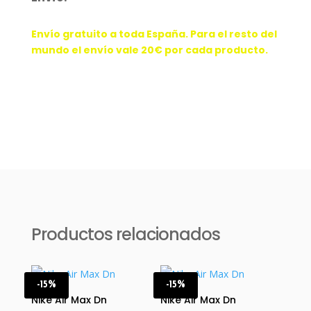
y
azul
Envío gratuito a toda España. Para el resto del
real
mundo el envío vale 20€ por cada producto.
cantidad
Productos relacionados
-15%
-15%
Nike Air Max Dn
Nike Air Max Dn