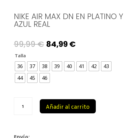
NIKE AIR MAX DN EN PLATINO Y
AZUL REAL
Original
Current
99,99
€
84,99
€
price
price
Talla
36
37
38
39
40
41
42
43
was:
is:
44
45
46
99,99 €.
84,99 €.
Nike
Añadir al carrito
Air
Max
Dn
en
platino
Envío: