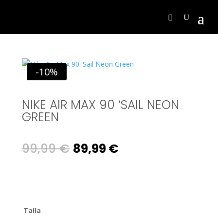
-10%
NIKE AIR MAX 90 ‘SAIL NEON
GREEN
Original
Current
99,99
€
89,99
€
price
price
was:
is:
99,99 €.
89,99 €.
Talla