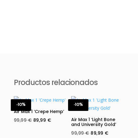
Productos relacionados
-10%
-10%
Air Max 1 ‘Crepe Hemp’
Air Max 1 ‘Light Bone
Original
Current
99,99
€
89,99
€
and University Gold’
price
price
Original
Current
99,99
€
89,99
€
was:
is: