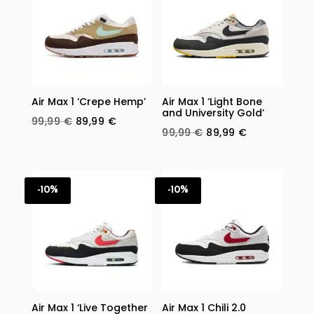
Air Max 1 ‘Crepe Hemp’
Air Max 1 ‘Light Bone
and University Gold’
Original
Current
99,99
€
89,99
€
Original
Current
99,99
€
89,99
€
price
price
price
price
was:
is:
was:
is:
99,99 €.
89,99 €.
99,99 €.
89,99 €.
-10%
-10%
Air Max 1 ‘Live Together
Air Max 1 Chili 2.0