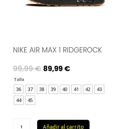
NIKE AIR MAX 1 RIDGEROCK
Original
Current
99,99
€
89,99
€
price
price
Talla
36
37
38
39
40
41
42
43
was:
is:
44
45
99,99 €.
89,99 €.
Nike
Añadir al carrito
Air