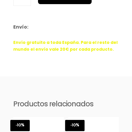
Max
1
Ridgerock
cantidad
Envío:
Envío gratuito a toda España. Para el resto del
mundo el envío vale 20€ por cada producto.
Productos relacionados
-10%
-10%