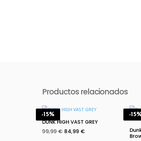
Productos relacionados
-15%
-15
DUNK HIGH VAST GREY
Dun
Original
Current
99,99
€
84,99
€
Bro
price
price