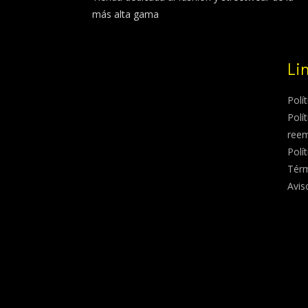
más alta gama
Li
Polí
Polí
ree
Polí
Térm
Avis