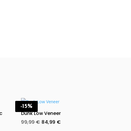
-15%
ac
Dunk Low Veneer
Original
Current
99,99
€
84,99
€
price
price