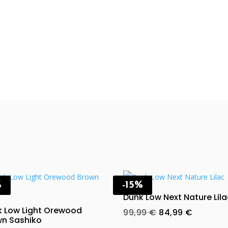
%
-15%
Dunk Low Next Nature Lil
k Low Light Orewood
Original
Current
99,99
€
84,99
€
wn Sashiko
price
price