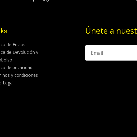
Únete a nuest
nks
tica de Envíos
tica de Devolución y
mbolso
tica de privacidad
inos y condiciones
o Legal