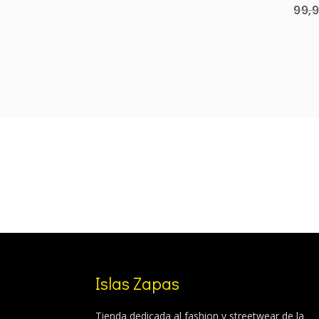
99,
was:
is:
99,99 €.
84,99 €.
Islas Zapas
Tienda dedicada al fashion y streetwear de la