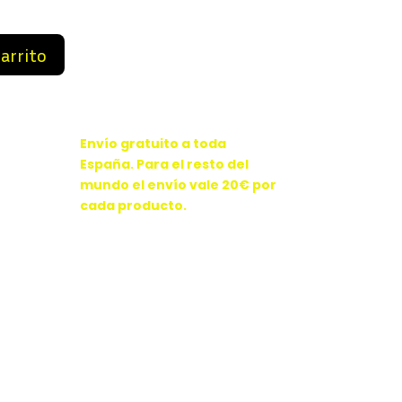
9 €.
89,99 €.
carrito
Envío gratuito a toda
España. Para el resto del
mundo el envío vale 20€ por
cada producto.