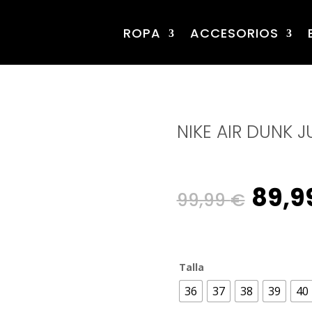
ROPA
ACCESORIOS
NIKE AIR DUNK 
Origi
89,9
99,99
€
pric
Talla
was:
36
37
38
39
40