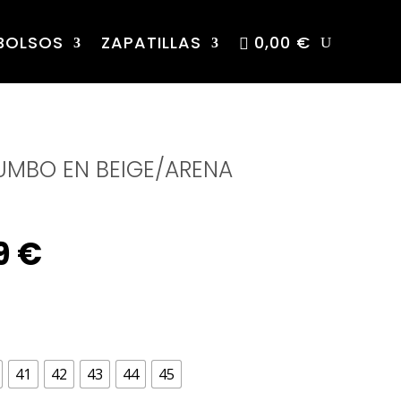
BOLSOS
ZAPATILLAS
0,00 €
JUMBO EN BEIGE/ARENA
nal
Current
9
€
e
price
is:
41
42
43
44
45