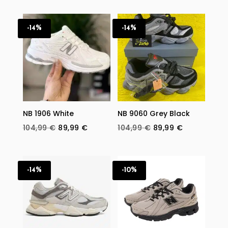
-14%
-14%
NB 1906 White
NB 9060 Grey Black
Original
Current
Original
Current
104,99
€
89,99
€
104,99
€
89,99
€
price
price
price
price
was:
is:
was:
is:
104,99 €.
89,99 €.
104,99 €.
89,99 €.
-14%
-10%