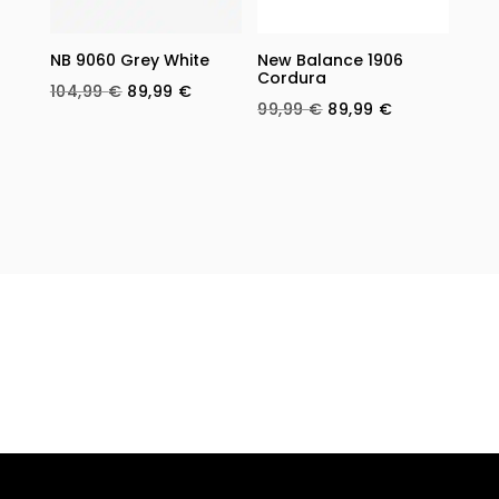
NB 9060 Grey White
New Balance 1906
Cordura
Original
Current
104,99
€
89,99
€
Original
Current
99,99
€
89,99
€
price
price
price
price
was:
is:
was:
is:
104,99 €.
89,99 €.
99,99 €.
89,99 €.