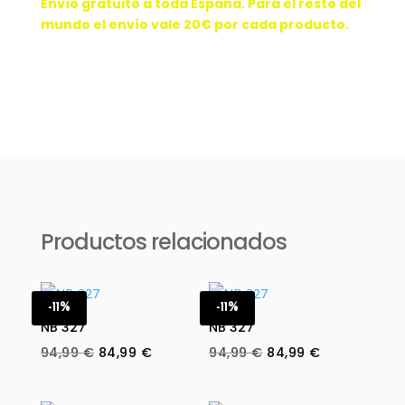
Envío gratuito a toda España. Para el resto del
mundo el envío vale 20€ por cada producto.
Productos relacionados
-11%
-11%
NB 327
NB 327
Original
Current
Original
Current
94,99
€
84,99
€
94,99
€
84,99
€
price
price
price
price
was:
is:
was:
is: