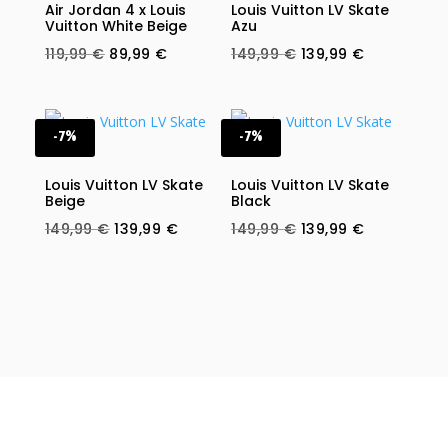
Air Jordan 4 x Louis
Louis Vuitton LV Skate
Vuitton White Beige
Azu
Original
Current
Original
Current
119,99
€
89,99
€
149,99
€
139,99
€
price
price
price
price
was:
is:
was:
is:
119,99 €.
89,99 €.
149,99 €.
139,99 €.
-7%
-7%
Louis Vuitton LV Skate
Louis Vuitton LV Skate
Beige
Black
Original
Current
Original
Current
149,99
€
139,99
€
149,99
€
139,99
€
price
price
price
price
was:
is:
was:
is:
149,99 €.
139,99 €.
149,99 €.
139,99 €.