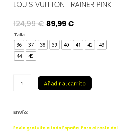
LOUIS VUITTON TRAINER PINK
Original
Current
124,99
€
89,99
€
price
price
Talla
36
37
38
39
40
41
42
43
was:
is:
44
45
124,99 €.
89,99 €.
Louis
Añadir al carrito
Vuitton
Trainer
Pink
cantidad
Envío:
Envío gratuito a toda España. Para el resto del