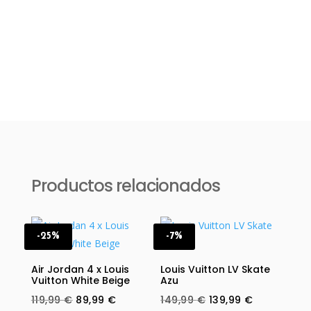
Productos relacionados
-25%
-7%
Air Jordan 4 x Louis
Louis Vuitton LV Skate
Vuitton White Beige
Azu
Original
Current
Original
Current
119,99
€
89,99
€
149,99
€
139,99
€