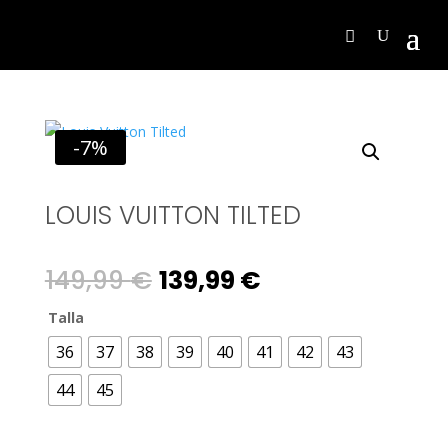
-7%
LOUIS VUITTON TILTED
Original
Current
149,99
€
139,99
€
price
price
Talla
36
37
38
39
40
41
42
43
was:
is:
44
45
149,99 €.
139,99 €.