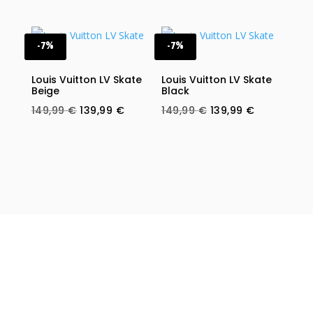
price
price
price
price
was:
is:
was:
is:
119,99 €.
89,99 €.
149,99 €.
139,99 €.
-7%
-7%
Louis Vuitton LV Skate
Louis Vuitton LV Skate
Beige
Black
Original
Current
Original
Current
149,99
€
139,99
€
149,99
€
139,99
€
price
price
price
price
was:
is:
was:
is:
149,99 €.
139,99 €.
149,99 €.
139,99 €.