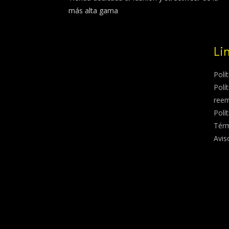
más alta gama
Li
Polí
Polí
ree
Polí
Térm
Avis