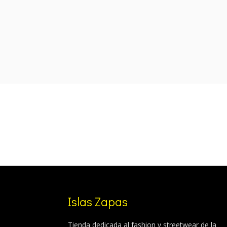
was:
is:
120,00 €.
89,99 €.
Islas Zapas
Tienda dedicada al fashion y streetwear de la