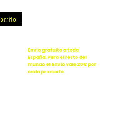
9 €.
59,99 €.
carrito
Envío gratuito a toda
España. Para el resto del
mundo el envío vale 20€ por
cada producto.