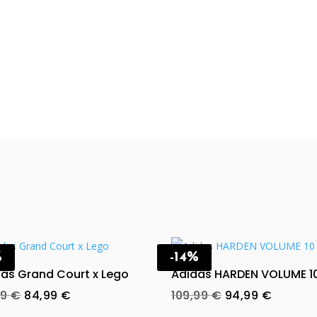
%
-14%
as Grand Court x Lego
Adidas HARDEN VOLUME 1
Original
Current
Original
Curren
99
€
84,99
€
109,99
€
94,99
€
price
price
price
price