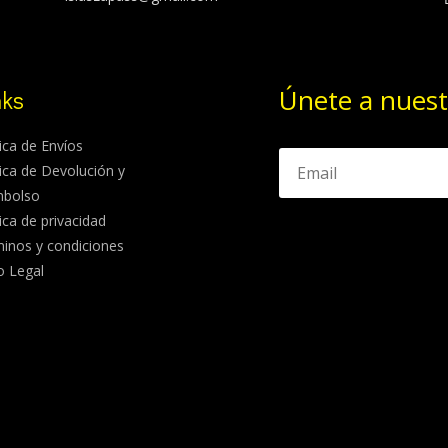
Únete a nuest
nks
tica de Envíos
tica de Devolución y
mbolso
tica de privacidad
inos y condiciones
o Legal