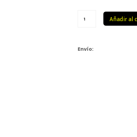
69,9
Camiseta
Añadir al 
Dragon
Ball
cantidad
Envío: