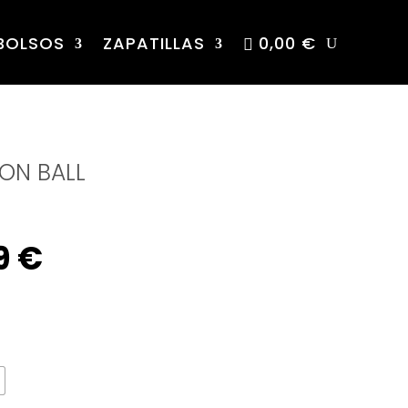
BOLSOS
ZAPATILLAS
0,00 €
ON BALL
nal
Current
9
€
e
price
is: