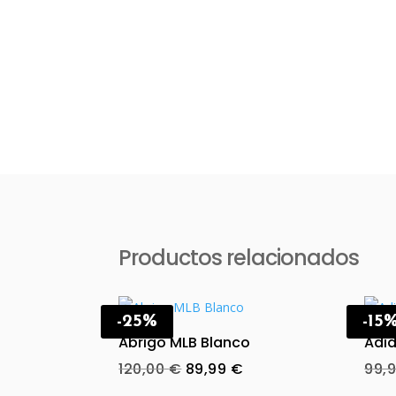
Productos relacionados
-25%
-15
Abrigo MLB Blanco
Adid
Original
Current
120,00
€
89,99
€
99,
price
price