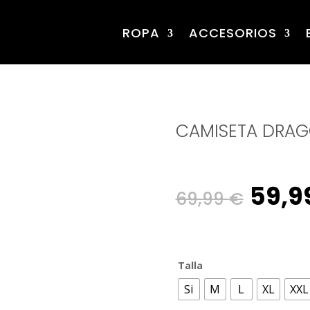
ROPA
ACCESORIOS
CAMISETA DRAG
Origi
59,9
69,99
€
pric
Talla
was:
Si
M
L
XL
XXL