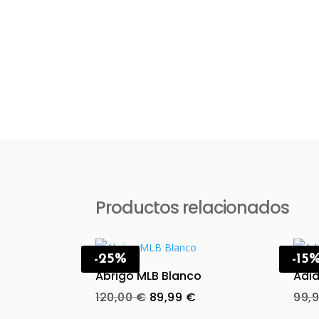
Productos relacionados
-25%
-15
Abrigo MLB Blanco
Adid
Original
Current
120,00
€
89,99
€
99,
price
price