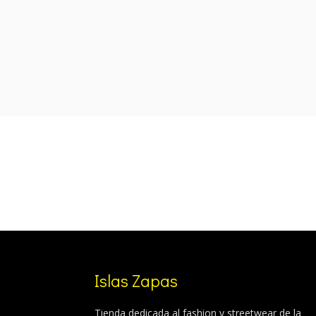
was:
is:
120,00 €.
89,99 €.
Islas Zapas
Tienda dedicada al fashion y streetwear de la