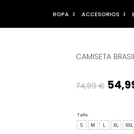
ROPA
ACCESORIOS
CAMISETA BRASIL
Origi
54,9
74,99
€
price
Talla
was:
S
M
L
XL
XXL