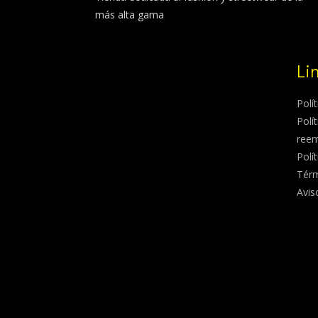
más alta gama
Li
Polí
Polí
ree
Polí
Térm
Avis