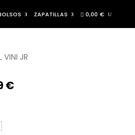
BOLSOS
ZAPATILLAS
0,00 €
 VINI JR
nal
Current
9
€
price
is: