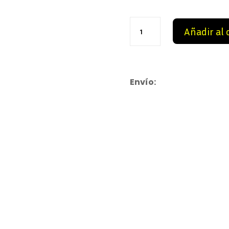
74,99
Camiseta
Añadir al 
Brasil
Vini
Jr
cantidad
Envío: