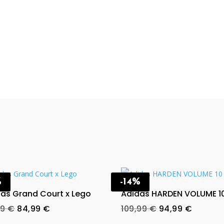
%
-14%
as Grand Court x Lego
Adidas HARDEN VOLUME 1
Original
Current
Original
Curren
99
€
84,99
€
109,99
€
94,99
€
price
price
price
price