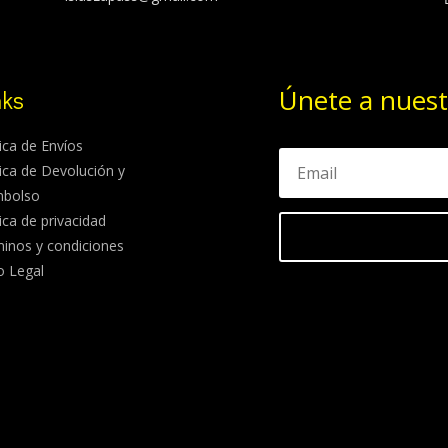
Únete a nuest
nks
tica de Envíos
tica de Devolución y
mbolso
tica de privacidad
inos y condiciones
o Legal