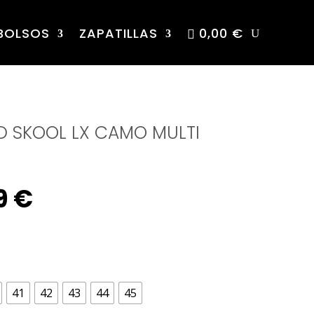
BOLSOS
ZAPATILLAS
0,00 €
D SKOOL LX CAMO MULTI
nal
Current
9
€
e
price
is:
41
42
43
44
45