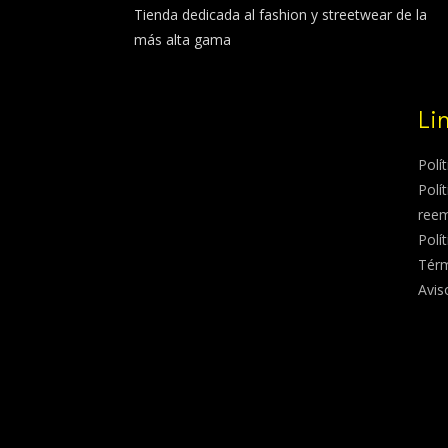
Tienda dedicada al fashion y streetwear de la
más alta gama
Li
Polí
Polí
ree
Polí
Térm
Avis