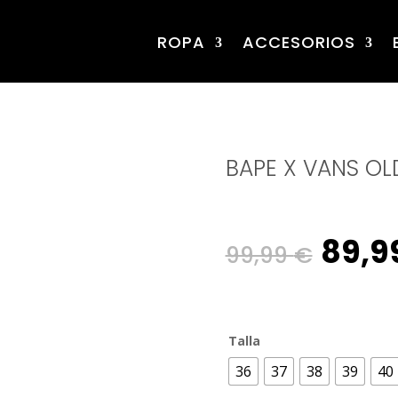
ROPA
ACCESORIOS
BAPE X VANS OL
Origi
89,9
99,99
€
pric
Talla
was:
36
37
38
39
40