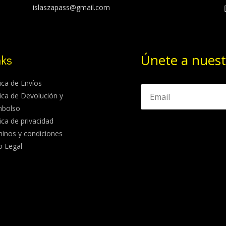
islaszapass@gmail.com
Únete a nuest
nks
tica de Envíos
tica de Devolución y
mbolso
tica de privacidad
inos y condiciones
o Legal