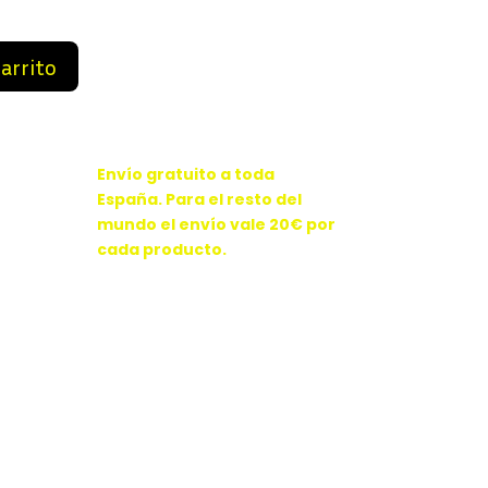
9 €.
89,99 €.
carrito
Envío gratuito a toda
España. Para el resto del
mundo el envío vale 20€ por
cada producto.