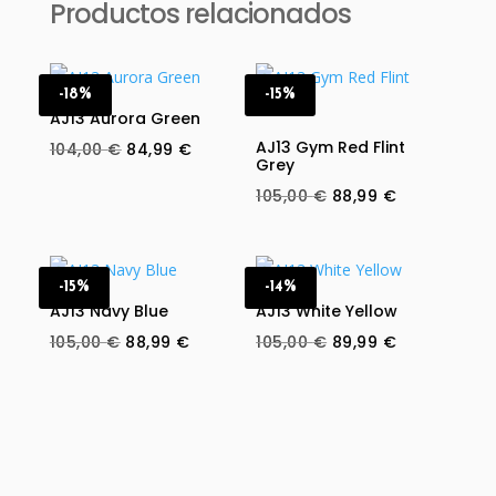
Productos relacionados
-18%
-15%
AJ13 Aurora Green
AJ13 Gym Red Flint
Original
Current
104,00
€
84,99
€
Grey
price
price
Original
Current
105,00
€
88,99
€
was:
is:
price
price
104,00 €.
84,99 €.
was:
is:
105,00 €.
88,99 €.
-15%
-14%
AJ13 Navy Blue
AJ13 White Yellow
Original
Current
Original
Current
105,00
€
88,99
€
105,00
€
89,99
€
price
price
price
price
was:
is:
was:
is:
105,00 €.
88,99 €.
105,00 €.
89,99 €.