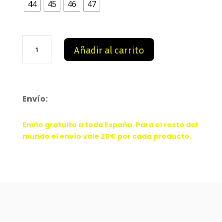
44
45
46
47
99,00 €.
88,99 €.
AJ13
Añadir al carrito
Black
cantidad
Envío:
Envío gratuito a toda España. Para el resto del
mundo el envío vale 20€ por cada producto.