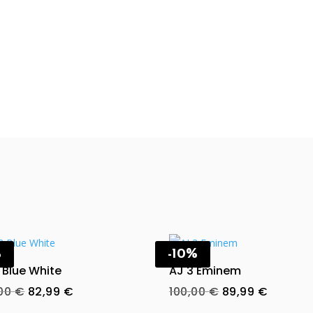
%
-10%
 Blue White
AJ 3 Eminem
Original
Current
Original
Current
,00
€
82,99
€
100,00
€
89,99
€
price
price
price
price