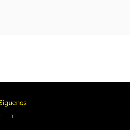
was:
is:
.
100,00 €.
83,99 €.
Síguenos