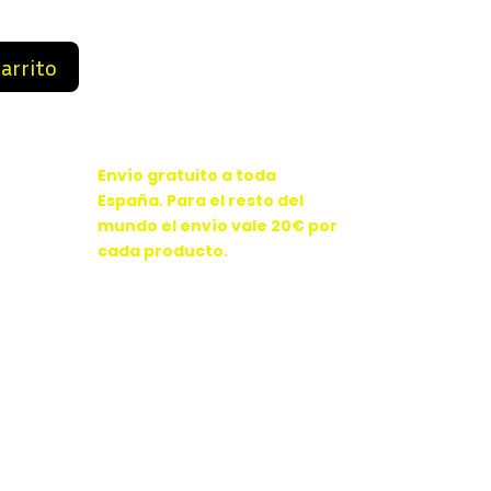
9 €.
84,99 €.
carrito
Envío gratuito a toda
España. Para el resto del
mundo el envío vale 20€ por
cada producto.