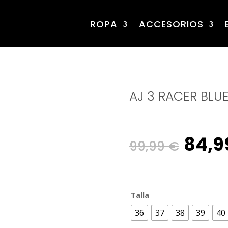
ROPA
ACCESORIOS
AJ 3 RACER BLU
Origi
84,9
99,99
€
pric
Talla
was:
36
37
38
39
40