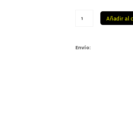
99,9
AJ
Añadir al 
3
Racer
Blue
cantidad
Envío: