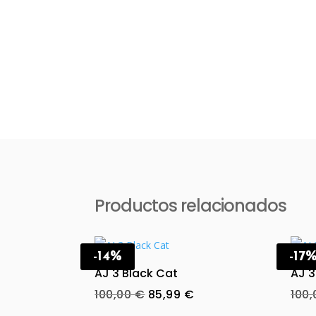
Productos relacionados
-14%
-17
AJ 3 Black Cat
AJ 3
Original
Current
100,00
€
85,99
€
100
price
price