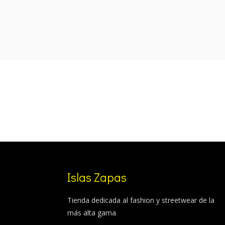
was:
is:
100,00 €.
85,99 €.
Islas Zapas
Tienda dedicada al fashion y streetwear de la
más alta gama