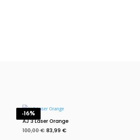
-16%
AJ 3 Laser Orange
Original
Current
100,00
€
83,99
€
price
price