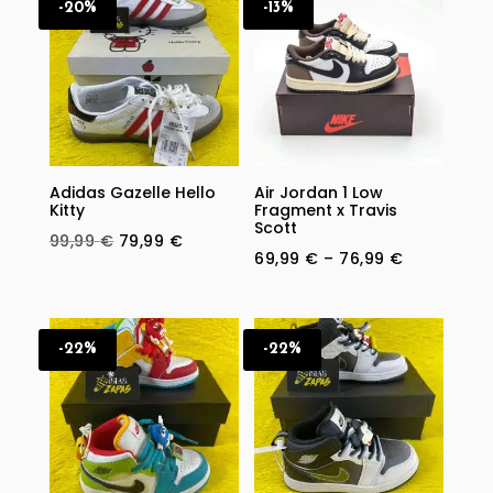
-20%
-13%
Adidas Gazelle Hello
Air Jordan 1 Low
Kitty
Fragment x Travis
Scott
Original
Current
99,99
€
79,99
€
Price
69,99
€
–
76,99
€
price
price
range:
was:
is:
69,99 €
99,99 €.
79,99 €.
through
-22%
-22%
76,99 €