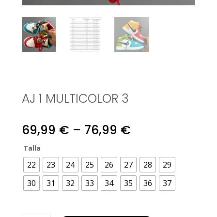
AJ 1 MULTICOLOR 3
Price
69,99
€
–
76,99
€
range:
Talla
22
23
24
25
26
27
28
29
69,99 €
30
31
32
33
34
35
36
37
through
76,99 €