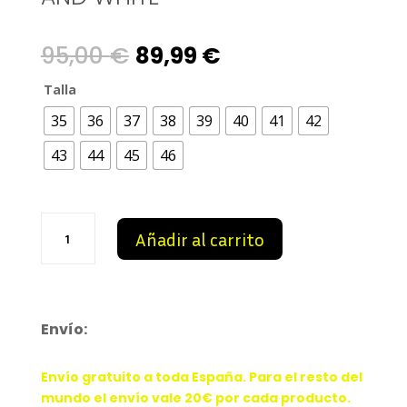
Original
Current
95,00
€
89,99
€
price
price
Talla
35
36
37
38
39
40
41
42
was:
is:
43
44
45
46
95,00 €.
89,99 €.
Air
Añadir al carrito
Zoom
Pegasus
39
Pink
And
Envío:
White
cantidad
Envío gratuito a toda España. Para el resto del
mundo el envío vale 20€ por cada producto.