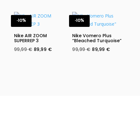
price
price
price
price
was:
is:
was:
is:
99,99 €.
89,99 €.
99,99 €.
89,99 €.
-10%
-10%
Nike AIR ZOOM
Nike Vomero Plus
SUPERREP 3
“Bleached Turquoise”
Original
Current
Original
Current
99,99
€
89,99
€
99,99
€
89,99
€
price
price
price
price
was:
is:
was:
is:
99,99 €.
89,99 €.
99,99 €.
89,99 €.