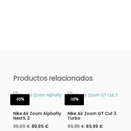
Productos relacionados
-10%
-10%
Nike Air Zoom Alphafly
Nike Air Zoom GT Cut 3
Next% 3
Turbo
Original
Current
Original
Current
99,99
€
89,99
€
99,99
€
89,99
€