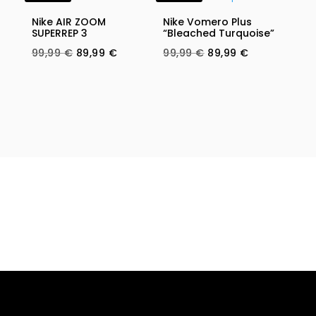
Nike AIR ZOOM
Nike Vomero Plus
SUPERREP 3
“Bleached Turquoise”
Original
Current
Original
Current
99,99
€
89,99
€
99,99
€
89,99
€
price
price
price
price
was:
is:
was:
is:
99,99 €.
89,99 €.
99,99 €.
89,99 €.