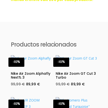
Productos relacionados
-10%
-10%
Nike Air Zoom Alphafly
Nike Air Zoom GT Cut 3
Next% 3
Turbo
Original
Current
Original
Current
99,99
€
89,99
€
99,99
€
89,99
€
price
price
price
price
was:
is:
was:
is:
99,99 €.
89,99 €.
99,99 €.
89,99 €.
-10%
-10%