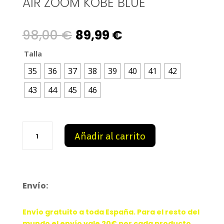
AIR ZOOM KOBE BLUE
Original
Current
98,00
€
89,99
€
price
price
Talla
35
36
37
38
39
40
41
42
was:
is:
43
44
45
46
98,00 €.
89,99 €.
Air
Añadir al carrito
Zoom
Kobe
Blue
cantidad
Envío:
Envío gratuito a toda España. Para el resto del
mundo el envío vale 20€ por cada producto.