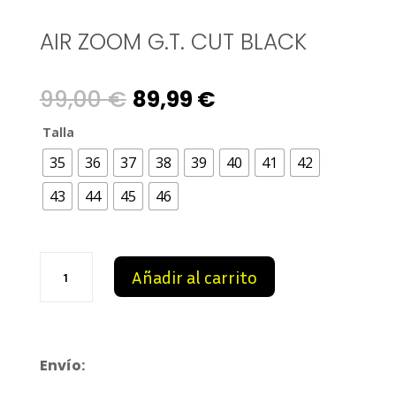
AIR ZOOM G.T. CUT BLACK
Original
Current
99,00
€
89,99
€
price
price
Talla
35
36
37
38
39
40
41
42
was:
is:
43
44
45
46
99,00 €.
89,99 €.
Air
Añadir al carrito
Zoom
G.T.
CUT
Black
cantidad
Envío: