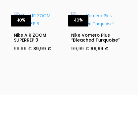
price
price
price
price
was:
is:
was:
is:
99,99 €.
89,99 €.
99,99 €.
89,99 €.
-10%
-10%
Nike AIR ZOOM
Nike Vomero Plus
SUPERREP 3
“Bleached Turquoise”
Original
Current
Original
Current
99,99
€
89,99
€
99,99
€
89,99
€
price
price
price
price
was:
is:
was:
is:
99,99 €.
89,99 €.
99,99 €.
89,99 €.