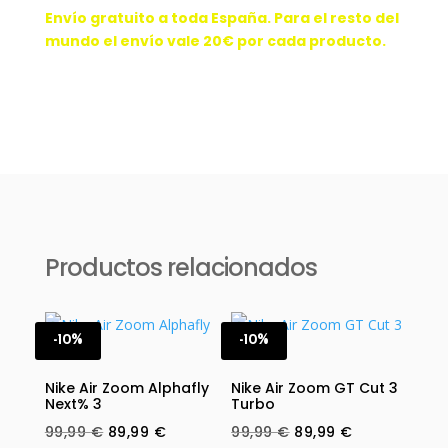
Envío gratuito a toda España. Para el resto del
mundo el envío vale 20€ por cada producto.
Productos relacionados
-10%
-10%
Nike Air Zoom Alphafly
Nike Air Zoom GT Cut 3
Next% 3
Turbo
Original
Current
Original
Current
99,99
€
89,99
€
99,99
€
89,99
€