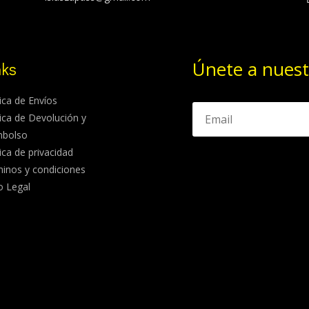
Únete a nuest
nks
tica de Envíos
tica de Devolución y
mbolso
tica de privacidad
inos y condiciones
o Legal