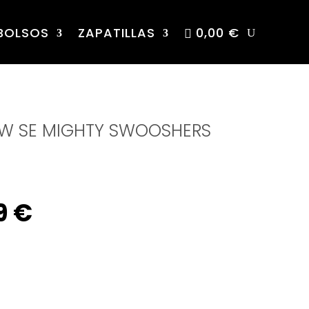
BOLSOS
ZAPATILLAS
0,00 €
OW SE MIGHTY SWOOSHERS
inal
Current
9
€
e
price
is: