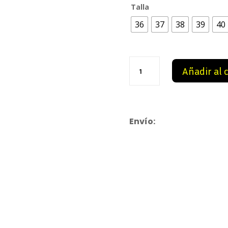
Talla
110,0
36
37
38
39
40
Air
Añadir al 
Jordan
1
Low
SE
Mighty
Envío:
Swooshers
Pink
cantidad