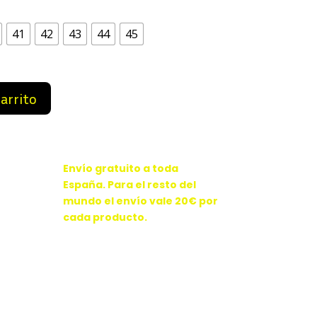
0 €.
82,99 €.
41
42
43
44
45
carrito
Envío gratuito a toda
España. Para el resto del
mundo el envío vale 20€ por
cada producto.