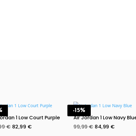
%
-15%
Jordan 1 Low Court Purple
Air Jordan 1 Low Navy Blu
Original
Current
Original
Current
,99
€
82,99
€
99,99
€
84,99
€
price
price
price
price