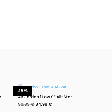
-15%
e
Air Jordan 1 Low SE All-Star
Original
Current
99,99
€
84,99
€
price
price