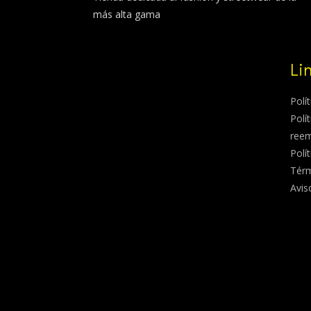
más alta gama
Li
Polí
Polí
ree
Polí
Térm
Avis