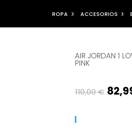
ROPA
ACCESORIOS
AIR JORDAN 1 L
PINK
Orig
82,9
110,00
€
pric
was: