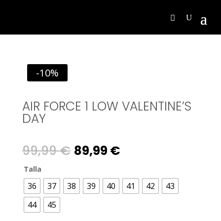
-10%
AIR FORCE 1 LOW VALENTINE’S
DAY
Original
Current
99,99
€
89,99
€
price
price
Talla
36
37
38
39
40
41
42
43
was:
is:
44
45
99,99 €.
89,99 €.