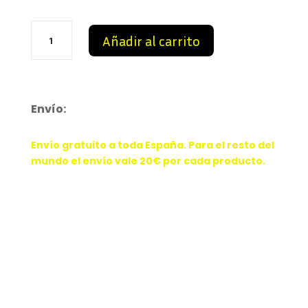
Air
Añadir al carrito
Force
1
Low
Valentine’s
day
Envío:
cantidad
Envío gratuito a toda España. Para el resto del
mundo el envío vale 20€ por cada producto.