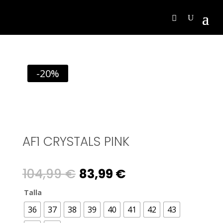
-20%
AF1 CRYSTALS PINK
Original
Current
104,99
€
83,99
€
price
price
Talla
36
37
38
39
40
41
42
43
was:
is: