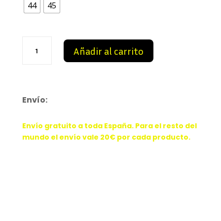
44
45
104,99 €.
83,99 €.
AF1
Añadir al carrito
Crystals
Pink
cantidad
Envío:
Envío gratuito a toda España. Para el resto del
mundo el envío vale 20€ por cada producto.