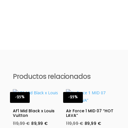
Productos relacionados
-25%
-25%
AF1 Mid Black x Louis
Air Force 1 MID 07 “HOT
Vuitton
LAVA”
Original
Current
Original
Current
119,99
€
89,99
€
119,99
€
89,99
€