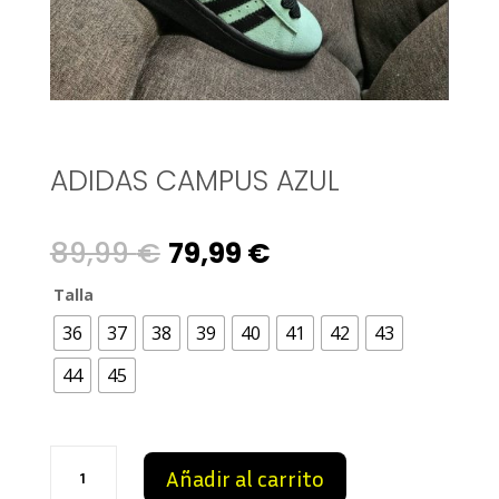
ADIDAS CAMPUS AZUL
Original
Current
89,99
€
79,99
€
price
price
Talla
36
37
38
39
40
41
42
43
was:
is:
44
45
89,99 €.
79,99 €.
adidas
Añadir al carrito
Campus