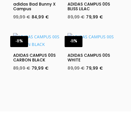
adidas Bad Bunny X
ADIDAS CAMPUS 00S
Campus
BLISS LILAC
Original
Current
Original
Current
99,99
€
84,99
€
89,99
€
79,99
€
price
price
price
price
was:
is:
was:
is:
99,99 €.
84,99 €.
89,99 €.
79,99 €.
-11%
-11%
ADIDAS CAMPUS 00S
ADIDAS CAMPUS 00S
CARBON BLACK
WHITE
Original
Current
Original
Current
89,99
€
79,99
€
89,99
€
79,99
€
price
price
price
price
was:
is:
was:
is:
89,99 €.
79,99 €.
89,99 €.
79,99 €.